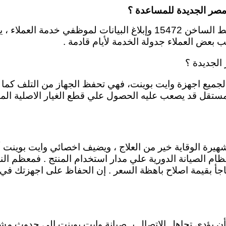
 مصر الجديدة للمساعدة ؟
ارقام الخدمة متاحة بالموقع ، بمجرد التواصل علي الخط الساخن 15472 وإ
بعض العملاء جدولة الخدمة لأيام قادمة .
الجديدة ؟
لجميع اجهزة وايت بوينت، فهي تحفظ الجهاز من التلف كما توف
ستقل قد يصعب عليه الحصول علي قطع الغيار الاصلية المت
قولة الشهيرة الوقاية خير من العلاج ، ويضيف اخصائي وايت ب
نتظام الصيانة الدورية علي مدار استخدام المنتج . فمعظم ا
جأ بقيمة اصلاح باهظة السعر . إن الحفاظ على اجهزتك في أف
ن يؤدي تجاهل الاتصال بـ صيانة وايت بوينت إلى حدوث مشكل