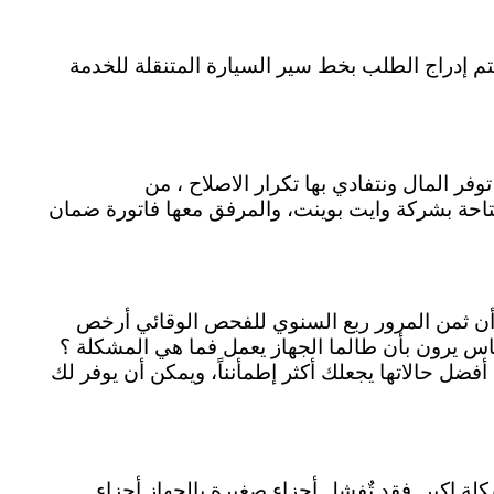
بلاغ البيانات لموظفي خدمة العملاء ، يتم إدراج الطلب بخط سير السيارة المتنقلة للخدمة
ر المال ونتفادي بها تكرار الاصلاح ، من
احة بشركة وايت بوينت، والمرفق معها فاتورة ضمان
وينت أن ثمن المرور ربع السنوي للفحص الوقائي أرخص
لناس يرون بأن طالما الجهاز يعمل فما هي المشكلة ؟
ضل حالاتها يجعلك أكثر إطمأنناً، ويمكن أن يوفر لك
ة اكبر. فقد تٌفشل أجزاء صغيرة بالجهاز أجزاء