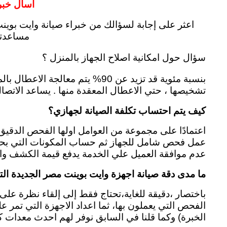
اسأل خبر
اعثر على إجابة لسؤالك من خبراء صيانة وايت بوين
مساعدتك 
سؤال حول امكانية اصلاح الجهاز بالمنزل ؟
بنسبة مئوية قد تزيد عن 90% يتم معالجة الاعطال بالمنزل لتوفير مركز وايت بوينت قطع الغيار والعُدَد والتّجهيزات المطلوبة لتنفيذ أعمال الصيانة بالجهاز
تشخيصها ، حتي الاعطال المعقدة منها . يساعد الاتصال 
كيف يتم احتساب تكلفة الصيانة لجهازي؟
اعتمادًا على مجموعة من العوامل اولها الفحص الدقيق
عمل فحص شامل للجهاز ثم حساب المكونات التي بحاجة 
عدم موافقة العميل علي الخدمة يدفع قيمة الكشف وال
ما مدى دقة صيانة اجهزة وايت بوينت مصر الجديدة الت
باختصار ،دقيقة للغاية،تحتاج فقط إلى إلقاء نظرة عل
الخبرة) وكما قلنا في السابق نوفر لهم احدث معدات 