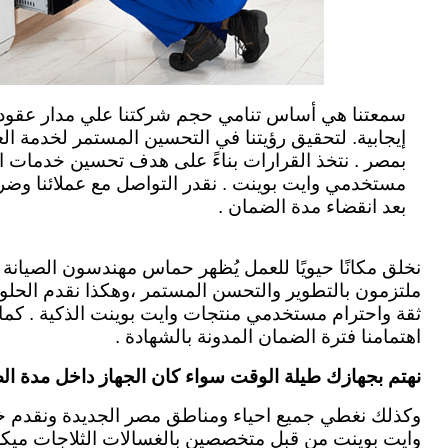
سمعتنا هي أساس تنامي حجم شركتنا علي مدار عقود طو
إيجابية. لتحقيق رؤيتنا في التحسين المستمر لخدمة الع
ب
مصر .
نتخذ القرارات بناءً على هدف تحسين خدمات ال
مستخدمي وايت بوينت . نقدر التواصل مع عملائنا وضرو
بعد انقضاء مدة الضمان .
نخلق مكانًا حيويًا للعمل يُظهر حماس مهندسون الصيانة لأ
ملتزمون بالتطوير والتحسن المستمر ،وهكذا نقدم الحلو
ثقة واحترام مستخدمي منتجات وايت بوينت الذكية . كم
اهتمامنا فترة الضمان المدونة بالشهادة .
نهتم بجهازك طيلة الوقت سواء كان الجهاز داخل مدة ال
وكذلك نغطي جميع احياء ومناطق مصر الجديدة ونقدم خ
وايت بوينت من قبل متخصصين بالغسالات الثلاجات ميك