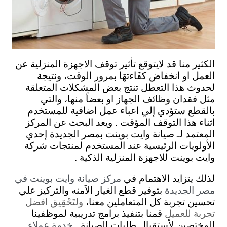
الكثير منا قد لايتوقع تأثير توقف الاجهزة المنزلية عن
العمل او انخفاض كفَاءتهَا بمرور الوقت، ونتيجة
لحدوث هذا التعطل تنتج بعض المشكلات المتعلقة
مثل فقدان وظائف الجهاز او بعضاً منها، والتي
بالقطع ستؤدي إلي اعباء عمل اضافية للمستخدم
اثناء هذا التوقف المؤقت . ويعد البحث عن المركز
المعتمد لـ صيانة وايت بوينت بمصر الجديدة إحدي
الأولويات الرئيسية عند المستخدم لمنتجات شركة
وايت بوينت للاجهزة المنزلية الذكية .
لذلك يتزايد الاهتمام في
مركز صيانة وايت بوينت في
بتوفير قطع الغيار الاَمنه والتركيز علي
مصر الجديدة
تحسين تجربة كل المتعاملين معنا،
ولتَحْقِيق افضل
تجربة للعميل
قمنا بتنفيذ برامج تدريبية لموظفينا
المختصين لأستقبال طلبات الصيانة .
خدمة عملاء