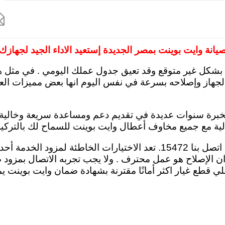

لاح وايت بوينت بالاسكندرية
توكيل وايت بوينت القاهرة
رقم صيانة وايت بوي
يانة وايت بوينت بمصر الجديدة إستعيد الاداء الجيد لجهازك
بشكل غير متوقع وقد تعيق جدول عملك اليومي . في مثل هذ
لجهاز وإصلاحه بسرعة في نفس اليوم انها بعض مميزات الع
ن بخبرة سنوات عديدة في تقديم دعم ومساعدة سريعة وخالي
الية مع جميع مخاوف أعطال وايت بوينت للسماح لك بالتركي
إذا كنت تواجه صعوبة في مهام أحد اجهزة وايت بوينت اتصل بنا 15472. تعد 
 ان الإصلاح هو عمل محترف . ولا يجب تجربه الاتصال بمزود
ي قطع غيار اكثر أمانًا مقترنة بشهادة ضمان وايت بوينت