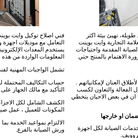
يلة، نهيئ بيئة اكثر
فني اصلاح توكيل وايت بوي
لامة التجارية وايت بوينت
التعامل مع موديلات اجهزة و
صيانة المقدمة واحتياجات
يستخدم المعدات الإلكترونية
رة الاهتمام بالمنتج حتي
المعلومات الواردة من هذه ال
تشمل الواجبات المهنية لفني
طلاق العنان لإمكانياتهم .
حساب التكاليف المحتملة لل
ل الفعالة والتعاون لكسب
التأكيد مع مالك الجهاز على 
ا ان في بعض الاحيان يتخطي
الكشف الشامل لكل الاجزاء 
المكونات للعميل ،
عمل صيان
ضمان او خارجها
الالتزام بمواعيد الخدمة بما
دمات الصيانة لكل اجهزة
ورش الصيانة بالفرع.
روويف.