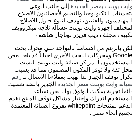
إلى جانب الوعي
وايت بوينت بمصر الجديدة
بتحديثات التكنولوجيا والتعليم لأخصائيون الاصلاح
المهندسون والفنيين، نهدف لتنوع حلول الاصلاح
لمختلف اجهزة وايت بوينت غسالة ثلاجة ميكروويف
تكييف مجفف ديب فريزر بوتاجاز شاشة ،
لكن بالرغم من اهتمامناً بالتواجد علي محرك بحث
Google ومحركات البحث الاخري احياناً قد يلجأ بعض
المستخدمون لـ مراكز صيانة وايت بوينت ليست
محل ثقة ولا توفر المكون المضمون مما قد يسبب
تكرار توقف الجهاز لذا نهيب بعملاءنا الاتصال بـ
رقم
الجَدِير بالثقة نعطيك
صيانة وايت بوينت مصر الجديدة
دائما تجربة يمكنك الوثوق بها ، نحن نساعد
المستخدم لتدراك وإجتياز مشاكل توقف المنتج نقدم
الدعم لمنتجات whitepoint بفروع الصيانة المعتمدة
بجميع انحاء مصر .