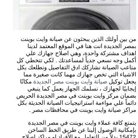
من بين أولئك الذين يبحثون عن صيانة وايت بوينت
بمصر الجديدة انت هنا في الموقع المعتمد لدينا
اهداف مشتركة واحدة، وهي اصلاح جهازك علي
أكمل وجه نسعي جدياً لمساعدتك . لكي تتخطي كل
متاعب الصيانة نشاركك ادق التفاصيل ونطلعك بكل
الاشياء التي تخص جهازك مهما كانت صغيرة مما
يجعل توكيل
مكانًا
صيانة وايت بوينت مصر الجديدة
إيجابيًا لجهازك ، نسلمك الجهاز يعمل كما ينبغي
بضمان مركز وايت بوينت في مصر الجديدة الحريص
دائماً علي مواءمة استراتيجيات الصيانة الحديثة بكل
مراكز صيانة وايت بوينت في محافظات مصر .
يتمتع كافة عملاء وايت بوينت في مصر الجديدة
بإمكانية الوصول إلينا عن طريق الخط الساخن
15472 بدلاً من التعامل مع الأفراد او مراكز اصلاح