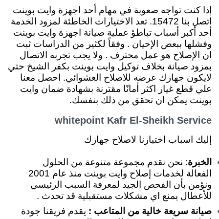
إذا كنت تواجه صعوبة في مهام أحد اجهزة وايت بوينت
اتصل بنا 15472. تعد الاختيارات الخاطئة لمزود الخدمة
أحد أكبر أسباب تباطؤ عملية صيانة اجهزة وايت بوينت
وفشلها ببعض الإحيان . وفقاً لكثير من الدراسات ثبت
ان الإصلاح هو عمل محترف . ولا يجب تجربه الاتصال
بمزود صيانة بخلاف توكيل وايت بوينت بكفر الشيخ حتي
لايكون جهازك عرضه للاصلاح العشوائي. احصل معنا
علي قطع غيار اكثر أمانًا مقترنة بشهادة ضمان وايت
بوينت يمكن ان تحقق من ذلك بنفسك.
whitepoint Kafr El-Sheikh Service
إليك اسباب اختيارنا لاصلاح جهازك
الخبرة
: نحن نقدم مجموعة متنوعة من الحلول
الفعالة لخدمات إصلاح وايت بوينت منذ عام 2001
ونؤمن بأن الفحص الجيد لمعرفة السبب الرئيسي
للأعطال يمنع اي مشكلات مستقبلية قد تحدث .
صيانة سريعة خالية من المتاعب :
يقدم فريقنا جودة