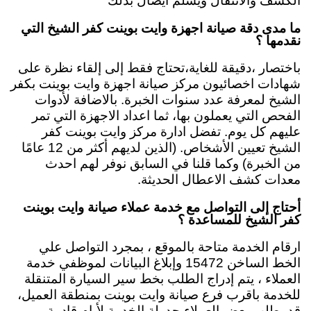
الكشف والانتقال ويسلم ايصال بذلك
ما مدى دقة صيانة اجهزة وايت بوينت كفر الشيخ التي
نقدمها ؟
باختصار ،دقيقة للغاية،تحتاج فقط إلى إلقاء نظرة على
شهادات اخصائيون مركز صيانة اجهزة وايت بوينت بكفر
الشيخ لمعرفة عدد سنوات الخبرة. بالاضافة لأدوات
الفحص التي يعملون بها، ثما اعداد الاجهزة التي تمر
عليهم كل يوم. تفضل ادارة مركز وايت بوينت كفر
الشيخ تعيين الأشخاص. (الذين لديهم أكثر من 12 عامًا
من الخبرة) وكما قلنا في السابق نوفر لهم احدث
معدات كشف الاعطال الحديثة.
أحتاج إلى التواصل مع خدمة عملاء صيانة وايت بوينت
كفر الشيخ للمساعدة ؟
ارقام الخدمة متاحة بالموقع ، بمجرد التواصل علي
الخط الساخن 15472 وإبلاغ البيانات لموظفي خدمة
العملاء ، يتم إدراج الطلب بخط سير السيارة المتنقلة
للخدمة باقرب فرع صيانة وايت بوينت بمنطقة العميل،
قد يطلب بعض العملاء جدولة الخدمة لأيام قادمة .