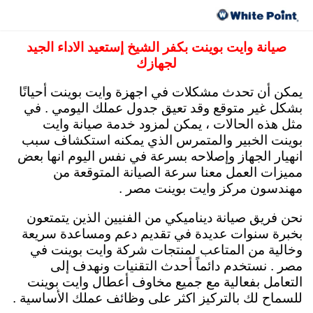
صيانة وايت بوينت مركز العبد مصر 15472 رقم
توكيل وايت بوينت
صيانة وايت بوينت بكفر الشيخ إستعيد الاداء الجيد
لجهازك
يمكن أن تحدث مشكلات في اجهزة وايت بوينت أحيانًا
بشكل غير متوقع وقد تعيق جدول عملك اليومي . في
مثل هذه الحالات ، يمكن لمزود خدمة صيانة وايت
بوينت الخبير والمتمرس الذي يمكنه استكشاف سبب
انهيار الجهاز وإصلاحه بسرعة في نفس اليوم انها بعض
مميزات العمل معنا سرعة الصيانة المتوقعة من
مهندسون مركز وايت بوينت مصر .
نحن فريق صيانة ديناميكي من الفنيين الذين يتمتعون
بخبرة سنوات عديدة في تقديم دعم ومساعدة سريعة
وخالية من المتاعب لمنتجات شركة وايت بوينت في
مصر . نستخدم دائماً أحدث التقنيات ونهدف إلى
التعامل بفعالية مع جميع مخاوف أعطال وايت بوينت
للسماح لك بالتركيز اكثر على وظائف عملك الأساسية .