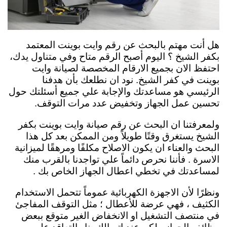
هل أنت مهتم بالبحث عن رقم وايت بوينت المعتمد
بكفر الشيخ ؟ اليوم أصبح الرقم متاح وفي متناول يدك،
احتفظ الان بجميع الارقام المخصصة لصيانة وايت
بوينت في كفر الشيخ. نود ان نطلعك بأن هدفنا
الرئيسي هو مساعدتك والإجابة علي جميع أسئلتك حول
تحسين عمل الجهاز وتخفيض عدد مرات التوقف.
ولمعرفتنا ان البحث عن رقم صيانة وايت بوينت بكفر
الشيخ يستغرق وقتًا طويلاً ومن الممكن بعد كل هذا
البحث والعناء ان يكون الاصلاح مكلفًا ومرهقًا لميزانية
الاسرة . فأننا نحرص دائماً علي تواجدنا بالقرب منك
لمساعدتك في تخطي اعطال الجهاز الخاص بك .
ونظرًا لأن الاجهزة الكهربائية عموماً تتحمل الاستخدام
الكثيف ، فهي عرضة للأعطال ؛ مثل التوقف المفاجئ
في منتصف التشغيل او الانخفاض الغير متوقع ببعض