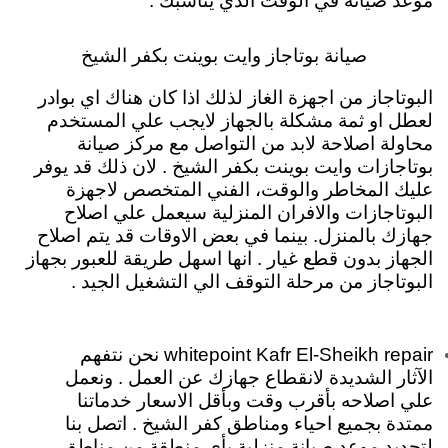
موعد صيانة في الوقت الذي يناسبك .
صيانة بوتاجاز وايت بوينت بكفر الشيخ
البوتاجاز من اجهزة الغاز لذلك اذا كان هناك اي بوادر
لعطل او ثمة مشكلة بالجهاز لايجب علي المستخدم
محاولة اصلاحة لابد من التواصل مع مركز صيانة
بوتاجازات وايت بوينت بكفر الشيخ . لان ذلك قد يوفر
عليك المخاطر والوقت، الفني المتخصص لاجهزة
البوتاجازات والافران المنزلية سيعمل علي اصلاح
جهازك بالمنزل. بينما في بعض الاوقات قد يتم اصلاح
الجهاز بدون قطع غيار . انها اسهل طريقة للعبور بجهاز
البوتاجاز من مرحلة التوقف الي التشغيل الجيد .
whitepoint Kafr El-Sheikh repair نحن نتفهم
الآثار الشديدة لانقطاع جهازك عن العمل . ونعمل
علي اصلاحه بأقرب وقت وبأقل الاسعار خدماتنا
ممتدة بجميع احياء ومناطق كفر الشيخ . اتصل بنا
لتحديد موعد صيانة منزلية بأي منطقة من مناطق