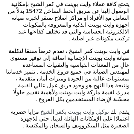
يتمتع كافة عملاء وايت بوينت في كفر الشيخ بإمكانية
الوصول إلينا عن طريق الخط الساخن 15472 بدلاً من
التعامل مع الأفراد او مراكز اصلاح تفتقر لخبرة صيانة
اجهزة وايت بوينت الذكية والمعروفة بالمكونات
الالكترونية الحساسة والتي قد تختلف كفاءتها عند
تركيب مكونات غير اصلية .
في وايت بوينت كفر الشيخ ، نقدم عرضاً مقنعًا لتكلفة
صيانة وايت بوينت الإجمالية اضافة إلي توفير مستوى
عالٍ من المعدات القياسية والتقنيات المساعدة
لمهندس الصيانة في جميع فروع الخدمة . تتميز خدماتنا
بمستويات عالية من الجودة وميزات أمان متقدمة ،
ونتيجة هذا النهج هو وجود فريق عمل عالي القيمة
مدرك لقيمة ماركة وايت بوينت ولأهمية تقديم حلولًا
محسّنة لإرضاء المستخدمين بكل الفروع .
يقدم لك
مزايا حصرية
توكيل وايت بوينت بكفر الشيخ
اعتمادًا على الإمكانات الهائلة لدينا، حتي للاجهزة
الصغيرة مثل الميكروويف والسخان والمكنسة .