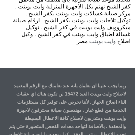
كفر الشيخ نهتم بكل الاجهزة المنزلية وايت بوينت .
مركز صيانة غسالات وايت بوينت بكفر الشيخ .
توكيل ثلاجات وايت بوينت بكفر الشيخ . ارقام صيانة
ميكروويف وايت بوينت في كفر الشيخ . توكيل
غسالة اطباق وايت بوينت في كفر الشيخ . وكيل
اصلاح
مصر
وايت بوينت
ربما يجب علينا ان نعلمك بانه عند تعاملك مع الرقم المعتمد
لاصلاح وايت بوينت العبد 15472 لن تكون هناك اي عقبات
اثناء اصلاح الجهاز . لأننا نحرص على توفير كل مستلزمات
الخدمة من قطع غيار ، مهندسون صيانة محترفون لاجهزة
وايت بوينت ومتدربون لاصلاح كافة الاعطال البسيطة
والمعقدة ، بالاضافة لتواجد معدات الفحص المتطورة حتى يتم
تحديد الاعطال بمنتهي الدقة ، كما يوجد سيارات
صيانة ثلاجات