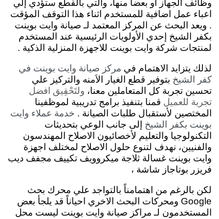
وظائف الجهاز او بعضاً منها، والتي بالقطع ستؤدي إلي
اعباء عمل اضافية للمستخدم اثناء هذا التوقف المؤقت
. ويعد البحث عن المركز المعتمد لـ صيانة وايت بوينت
بكفر الشيخ إحدي الأولويات الرئيسية عند المستخدم
لمنتجات شركة وايت بوينت للاجهزة المنزلية الذكية .
لذلك يتزايد الاهتمام في
مركز صيانة وايت بوينت في
بتوفير قطع الغيار الاَمنه والتركيز علي
كفر الشيخ
تحسين تجربة كل المتعاملين معنا،
ولتَحْقِيق افضل
تجربة للعميل
قمنا بتنفيذ برامج تدريبية لموظفينا
المختصين لأستقبال طلبات الصيانة .
خدمة عملاء وايت
إلى جانب الوعي بتحديثات
بوينت بكفر الشيخ
التكنولوجيا والتعليم لأخصائيون الاصلاح المهندسون
والفنيين، نهدف لتنوع حلول الاصلاح لمختلف اجهزة
وايت بوينت غسالة ثلاجة ميكروويف تكييف مجفف ديب
فريزر بوتاجاز شاشة ،
لكن بالرغم من اهتمامناً بالتواجد علي محرك بحث
Google ومحركات البحث الاخري احياناً قد يلجأ بعض
المستخدمون لـ مراكز صيانة وايت بوينت ليست محل