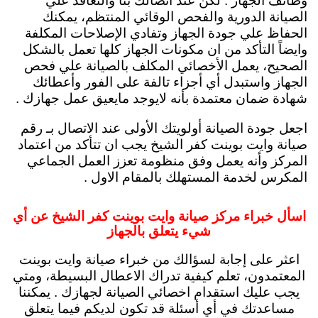
وظائف الجهاز . لكن عند اتصالك بنا والتعاقد علي
الصيانة الدورية والفحص الوقائي المنتظم، يمكنك
الحفاظ علي جودة الجهاز وتفادي الإصلاحات المكلفة
وايضاً التأكد من ان مكونات الجهاز كلها تعمل بالشكل
الصحيح، يعمل الأخصائي المكلف بالصيانة علي فحص
الجهاز واستبدل أي أجزاء تالفة على الفور وأعطائك
شهادة ضمان معتمدة بأنه لايوجد مايعيق عمل جهازك .
اجعل جودة الصيانة أولويتك الأولى عند الاتصال بـ رقم
صيانة وايت بوينت كفر الشيخ يجب ان تتأكد من اعتماد
المركز وأنه يعمل وفق منظومة تعزز العمل الجماعي
المكرس لخدمة المستهلك بالمقام الاول .
اسأل خبراء مركز صيانة وايت بوينت كفر الشيخ عن أي
شيء يتعلق بالجهاز
اعثر على إجابة لسؤالك من خبراء صيانة وايت بوينت
المعتمدون، تعلم كيفية تدراك الاعطال البسيطة، ومتي
يجب عليك استقدام اخصائي الصيانة لجهازك . يمكننا
مساعدتك في أي أسئلة قد تكون لديكم فيما يتعلق