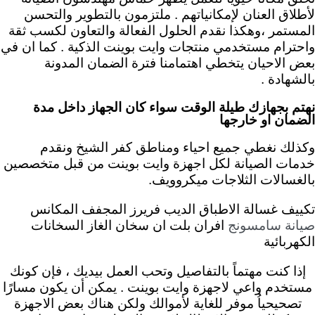
لأطلاق العنان لإمكانياتهم .
ملتزمون بالتطوير والتحسن
المستمر ،وهكذا نقدم الحلول الفعالة والتعاون لكسب ثقة
واحترام مستخدمي منتجات وايت بوينت الذكية . كما ان في
بعض الاحيان يتخطي اهتمامنا فترة الضمان المدونة
بالشهادة .
نهتم بجهازك طيلة الوقت سواء كان الجهاز داخل مدة
الضمان او خارجها
وكذلك نغطي جميع احياء ومناطق كفر الشيخ ونقدم
خدمات الصيانة لكل اجهزة وايت بوينت من قبل متخصصين
بالغسالات الثلاجات ميكروويف.
تكييف غسالة الاطباق الديب فريرز المجفف المكانس
افران بلت ان سخان الغاز السخانات
صيانة سامسونج
الكهربائية
إذا كنت مهتماً بالتفاصيل وتحب العمل بيديك ، فإن كونك
مستخدم واعي لاجهزة وايت بوينت . يمكن أن يكون مسارًا
تصحيحياُ موفر للغاية لأموالك ولكن هناك بعض الاجهزة