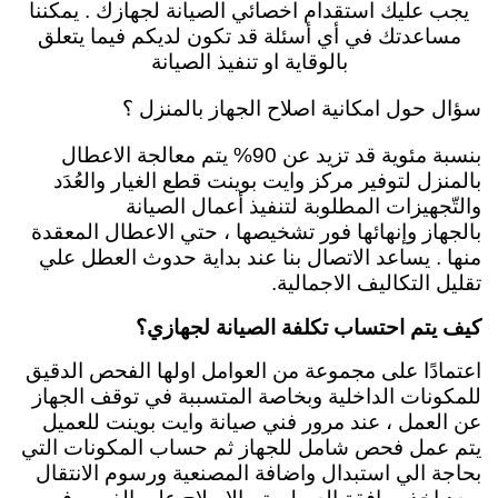
يجب عليك استقدام اخصائي الصيانة لجهازك . يمكننا
مساعدتك في أي أسئلة قد تكون لديكم فيما يتعلق
بالوقاية او تنفيذ الصيانة
سؤال حول امكانية اصلاح الجهاز بالمنزل ؟
بنسبة مئوية قد تزيد عن 90% يتم معالجة الاعطال
بالمنزل لتوفير مركز وايت بوينت قطع الغيار والعُدَد
والتّجهيزات المطلوبة لتنفيذ أعمال الصيانة
بالجهاز
وإنهائها فور تشخيصها ، حتي الاعطال المعقدة
منها . يساعد الاتصال بنا عند بداية حدوث العطل علي
تقليل التكاليف الاجمالية.
كيف يتم احتساب تكلفة الصيانة لجهازي؟
اعتمادًا على مجموعة من العوامل اولها الفحص الدقيق
للمكونات الداخلية وبخاصة المتسببة في توقف الجهاز
عن العمل ، عند مرور فني صيانة وايت بوينت للعميل
يتم عمل فحص شامل للجهاز ثم حساب المكونات التي
بحاجة الي استبدال واضافة المصنعية ورسوم الانتقال