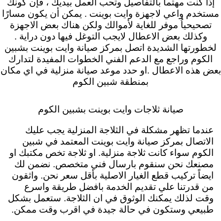
إذا كنت مهتماً بالتفاصيل وتحب العمل بيديك ، فإن كونك
مستخدم واعي لاجهزة وايت بوينت . يمكن أن يكون مسارًا
تصحيحياُ موفر للغاية لأموالك ولكن هناك بعض الاجهزة
وكذلك بعض الاعطال لايجب التوغل فيها دون دراية .
لخطورتها الشديدة اتصل بمركز صيانة وايت بوينت بشبين
الكوم وراجع مع الدعم الفني الخطوات المفيدة لتدارك
بعض هذه الاعطال .او حدد موعد صيانة منزلية في اي مكان
بمنطقة شبين الكوم
صيانة ثلاجات وايت بوينت بشبين الكوم
عندما تظهر مشكلة في الثلاجة المنزلية يجب عليك
الاتصال بمركز صيانة وايت بوينت المعتمد في شبين
الكوم سواء كانت ثلاجة منزلية. او ثلاجة تخص مكتبك او
مصنعك نحن سنقوم بارسال فني متخصص. نضمن لك
ايضاً تركيب قطع الغيار الاصلية بأقل سعر نحن. واثقون
من قدرتنا علي تقديم الخدمة بافضل طريقة واسرع
وقت لذلك يمكنك الوثوق في ان الثلاجة. ستعمل بشكل
طبيعي وستكون في حالة جيدة في اقرب وقت ممكن.