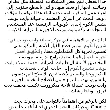
هذا التعطل تنتج بعض المشكلات المتعلقة مثل فقدان
وظائف الجهاز او بعضاً منها، والتي بالقطع ستؤدي إلي
اعباء عمل اضافية للمستخدم اثناء هذا التوقف المؤقت
. ويعد البحث عن المركز المعتمد لـ صيانة وايت بوينت
بشبين الكوم إحدي الأولويات الرئيسية عند المستخدم
لمنتجات شركة وايت بوينت للاجهزة المنزلية الذكية .
لذلك يتزايد الاهتمام في
مركز صيانة وايت بوينت في
بتوفير قطع الغيار الاَمنه والتركيز علي
شبين الكوم
تحسين تجربة كل المتعاملين معنا،
ولتَحْقِيق افضل
تجربة للعميل
قمنا بتنفيذ برامج تدريبية لموظفينا
المختصين لأستقبال طلبات الصيانة .
خدمة عملاء وايت
إلى جانب الوعي بتحديثات
بوينت بشبين الكوم
التكنولوجيا والتعليم لأخصائيون الاصلاح المهندسون
والفنيين، نهدف لتنوع حلول الاصلاح لمختلف اجهزة
وايت بوينت غسالة ثلاجة ميكروويف تكييف مجفف ديب
فريزر بوتاجاز شاشة ،
لكن بالرغم من اهتمامناً بالتواجد علي محرك بحث
Google ومحركات البحث الاخري احياناً قد يلجأ بعض