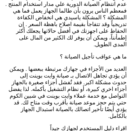
عدم انتظام الصيانة الدورية علي مدار استخدام المنتج .
فمعظم الناس يرون بأن طالما الجهاز يعمل فما هي
المشكلة ؟ المشكلة ياسيدي هي انخفاض الكفاءة
تدريجياً وقد تتفاجأ بقيمة اصلاح باهظة السعر . إن
الحفاظ على اجهزتك في أفضل حالاتها يجعلك أكثر
إطمأنناً، ويمكن أن يوفر لك الكثير من المال على
المدى الطويل.
ما هي عواقب تأجيل الصيانة ؟
العديد من الأجزاء في جهازك مرتبطة ببعضها . ويمكن
أن يؤدي تجاهل الاتصال بـ صيانة وايت بوينت إلى
حدوث مشكلة اكبر. فقد تٌفشل أجزاء صغيرة بالجهاز
أجزاء اخري كبيرة، أو نظام التشغيل بأكمله. لذا يفضل
التواصل مع خدمة عملاء وايت بوينت في شبين الكوم
حتي يتم حجز موعد صيانة بأقرب وقت متاح لك. قد
يؤدي أيضًا تأخير اتصالك بالصيانة استبدال الجهاز
بالكامل.
اقراء دليل المستخدم لجهازك جيداً