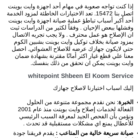
إذا كنت تواجه صعوبة في مهام أحد اجهزة وايت بوينت
اتصل بنا 15472. تعد الاختيارات الخاطئة لمزود الخدمة
أحد أكبر أسباب تباطؤ عملية صيانة اجهزة وايت بوينت
وفشلها ببعض الإحيان . وفقاً لكثير من الدراسات ثبت
ان الإصلاح هو عمل محترف . ولا يجب تجربه الاتصال
بمزود صيانة بخلاف توكيل وايت بوينت بشبين الكوم
حتي لايكون جهازك عرضه للاصلاح العشوائي. احصل
معنا علي قطع غيار اكثر أمانًا مقترنة بشهادة ضمان
وايت بوينت يمكن ان تحقق من ذلك بنفسك.
whitepoint Shbeen El Koom Service
إليك اسباب اختيارنا لاصلاح جهازك
الخبرة
: نحن نقدم مجموعة متنوعة من الحلول
الفعالة لخدمات إصلاح وايت بوينت منذ عام 2001
ونؤمن بأن الفحص الجيد لمعرفة السبب الرئيسي
للأعطال يمنع اي مشكلات مستقبلية قد تحدث .
صيانة سريعة خالية من المتاعب :
يقدم فريقنا جودة