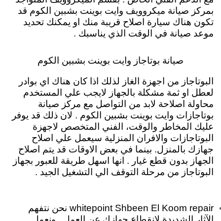
بمركز صيانة ميكروويف وايت بوينت بشبين الكوم قد
تكون هناك سيارة اصلاح قريبة منك او يمكنك تحديد
موعد صيانة في الوقت الذي يناسبك .
صيانة بوتاجاز وايت بوينت بشبين الكوم
البوتاجاز من اجهزة الغاز لذلك اذا كان هناك اي بوادر
لعطل او ثمة مشكلة بالجهاز لايجب علي المستخدم
محاولة اصلاحة لابد من التواصل مع مركز صيانة
بوتاجازات وايت بوينت بشبين الكوم . لان ذلك قد يوفر
عليك المخاطر والوقت، الفني المتخصص لاجهزة
البوتاجازات والافران المنزلية سيعمل علي اصلاح
جهازك بالمنزل. بينما في بعض الاوقات قد يتم اصلاح
الجهاز بدون قطع غيار . انها اسهل طريقة للعبور بجهاز
البوتاجاز من مرحلة التوقف الي التشغيل الجيد .
whitepoint Shbeen El Koom repair نحن نتفهم
الآثار الشديدة لانقطاع جهازك عن العمل . ونعمل