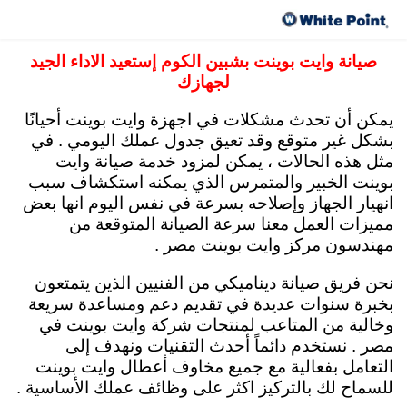
صيانة وايت بوينت مركز العبد مصر 15472 رقم
توكيل وايت بوينت
صيانة وايت بوينت بشبين الكوم إستعيد الاداء الجيد
لجهازك
يمكن أن تحدث مشكلات في اجهزة وايت بوينت أحيانًا
بشكل غير متوقع وقد تعيق جدول عملك اليومي . في
مثل هذه الحالات ، يمكن لمزود خدمة صيانة وايت
بوينت الخبير والمتمرس الذي يمكنه استكشاف سبب
انهيار الجهاز وإصلاحه بسرعة في نفس اليوم انها بعض
مميزات العمل معنا سرعة الصيانة المتوقعة من
مهندسون مركز وايت بوينت مصر .
نحن فريق صيانة ديناميكي من الفنيين الذين يتمتعون
بخبرة سنوات عديدة في تقديم دعم ومساعدة سريعة
وخالية من المتاعب لمنتجات شركة وايت بوينت في
مصر . نستخدم دائماً أحدث التقنيات ونهدف إلى
التعامل بفعالية مع جميع مخاوف أعطال وايت بوينت
للسماح لك بالتركيز اكثر على وظائف عملك الأساسية .