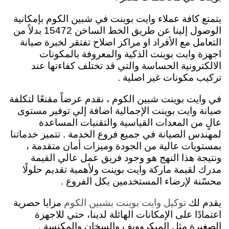
يتمتع كافة عملاء وايت بوينت في شبين الكوم بإمكانية
الوصول إلينا عن طريق الخط الساخن 15472 بدلاً من
التعامل مع الأفراد او مراكز اصلاح تفتقر لخبرة صيانة
اجهزة وايت بوينت الذكية والمعروفة بالمكونات
الالكترونية الحساسة والتي قد تختلف كفاءتها عند
تركيب مكونات غير اصلية .
في وايت بوينت شبين الكوم ، نقدم عرضاً مقنعًا لتكلفة
صيانة وايت بوينت الإجمالية اضافة إلي توفير مستوى
عالٍ من المعدات القياسية والتقنيات المساعدة
لمهندس الصيانة في جميع فروع الخدمة . تتميز خدماتنا
بمستويات عالية من الجودة وميزات أمان متقدمة ،
ونتيجة هذا النهج هو وجود فريق عمل عالي القيمة
مدرك لقيمة ماركة وايت بوينت ولأهمية تقديم حلولًا
محسّنة لإرضاء المستخدمين بكل الفروع .
يقدم لك
مزايا حصرية
توكيل وايت بوينت بشبين الكوم
اعتمادًا على الإمكانات الهائلة لدينا، حتي للاجهزة
الصغيرة مثل الميكروويف والسخان والمكنسة .