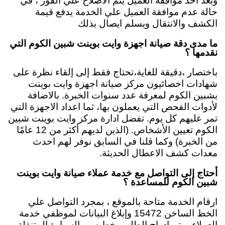
وبعد اخذ موافقة العميل يتم الاصلاح علي الفور ، في
حالة عدم موافقة العميل علي الخدمة يدفع قيمة
الكشف والانتقال ويسلم ايصال بذلك
ما مدى دقة صيانة اجهزة وايت بوينت شبين الكوم التي
نقدمها ؟
باختصار ،دقيقة للغاية،تحتاج فقط إلى إلقاء نظرة على
شهادات اخصائيون مركز صيانة اجهزة وايت بوينت
بشبين الكوم لمعرفة عدد سنوات الخبرة. بالاضافة
لأدوات الفحص التي يعملون بها، ثما اعداد الاجهزة التي
تمر عليهم كل يوم. تفضل ادارة مركز وايت بوينت شبين
الكوم تعيين الأشخاص. (الذين لديهم أكثر من 12 عامًا
من الخبرة) وكما قلنا في السابق نوفر لهم احدث
معدات كشف الاعطال الحديثة.
أحتاج إلى التواصل مع خدمة عملاء صيانة وايت بوينت
شبين الكوم للمساعدة ؟
ارقام الخدمة متاحة بالموقع ، بمجرد التواصل علي
الخط الساخن 15472 وإبلاغ البيانات لموظفي خدمة
العملاء ، يتم إدراج الطلب بخط سير السيارة المتنقلة