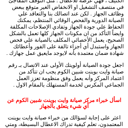
الكثيف ، فهي عرضة للأعطال ؛ مثل التوقف المفاجئ
في منتصف التشغيل او الانخفاض الغير متوقع ببعض
وظائف الجهاز . لكن عند اتصالك بنا والتعاقد علي
الصيانة الدورية والفحص الوقائي المنتظم، يمكنك
الحفاظ علي جودة الجهاز وتفادي الإصلاحات المكلفة
وايضاً التأكد من ان مكونات الجهاز كلها تعمل بالشكل
الصحيح، يعمل الأخصائي المكلف بالصيانة علي فحص
الجهاز واستبدل أي أجزاء تالفة على الفور وأعطائك
شهادة ضمان معتمدة بأنه لايوجد مايعيق عمل جهازك .
اجعل جودة الصيانة أولويتك الأولى عند الاتصال بـ رقم
صيانة وايت بوينت شبين الكوم يجب ان تتأكد من
اعتماد المركز وأنه يعمل وفق منظومة تعزز العمل
الجماعي المكرس لخدمة المستهلك بالمقام الاول .
اسأل خبراء مركز صيانة وايت بوينت شبين الكوم عن
أي شيء يتعلق بالجهاز
اعثر على إجابة لسؤالك من خبراء صيانة وايت بوينت
المعتمدون، تعلم كيفية تدراك الاعطال البسيطة، ومتي