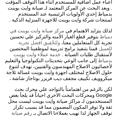
اعباء عمل اضافية للمستخدم اثناء هذا التوقف المؤقت
. ويعد البحث عن المركز المعتمد لـ صيانة وايت بوينت
بدمياط إحدي الأولويات الرئيسية عند المستخدم
لمنتجات شركة وايت بوينت للاجهزة المنزلية الذكية .
لذلك يتزايد الاهتمام في
مركز صيانة وايت بوينت في
بتوفير قطع الغيار الاَمنه والتركيز علي تحسين
دمياط
تجربة كل المتعاملين معنا،
ولتَحْقِيق افضل تجربة
للعميل
قمنا بتنفيذ برامج تدريبية لموظفينا المختصين
لأستقبال طلبات الصيانة .
خدمة عملاء وايت بوينت
إلى جانب الوعي بتحديثات التكنولوجيا والتعليم
بدمياط
لأخصائيون الاصلاح المهندسون والفنيين، نهدف لتنوع
حلول الاصلاح لمختلف اجهزة وايت بوينت غسالة ثلاجة
ميكروويف تكييف مجفف ديب فريزر بوتاجاز شاشة ،
لكن بالرغم من اهتمامناً بالتواجد علي محرك بحث
Google ومحركات البحث الاخري احياناً قد يلجأ بعض
المستخدمون لـ مراكز صيانة وايت بوينت ليست محل
ثقة ولا توفر المكون المضمون مما قد يسبب تكرار
توقف الجهاز لذا نهيب بعملاءنا الاتصال بـ
رقم صيانة