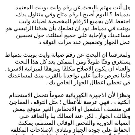
هل أنت مهتم بالبحث عن رقم وايت بوينت المعتمد
بدمياط ؟ اليوم أصبح الرقم متاح وفي متناول يدك،
احتفظ الان بجميع الارقام المخصصة لصيانة وايت
بوينت في دمياط. نود ان نطلعك بأن هدفنا الرئيسي هو
مساعدتك والإجابة علي جميع أسئلتك حول تحسين
عمل الجهاز وتخفيض عدد مرات التوقف.
ولمعرفتنا ان البحث عن رقم صيانة وايت بوينت بدمياط
يستغرق وقتًا طويلاً ومن الممكن بعد كل هذا البحث
والعناء ان يكون الاصلاح مكلفًا ومرهقًا لميزانية الاسرة .
فأننا نحرص دائماً علي تواجدنا بالقرب منك لمساعدتك
في تخطي اعطال الجهاز الخاص بك .
ونظرًا لأن الاجهزة الكهربائية عموماً تتحمل الاستخدام
الكثيف ، فهي عرضة للأعطال ؛ مثل التوقف المفاجئ
في منتصف التشغيل او الانخفاض الغير متوقع ببعض
وظائف الجهاز . لكن عند اتصالك بنا والتعاقد علي
الصيانة الدورية والفحص الوقائي المنتظم، يمكنك
الحفاظ علي جودة الجهاز وتفادي الإصلاحات المكلفة