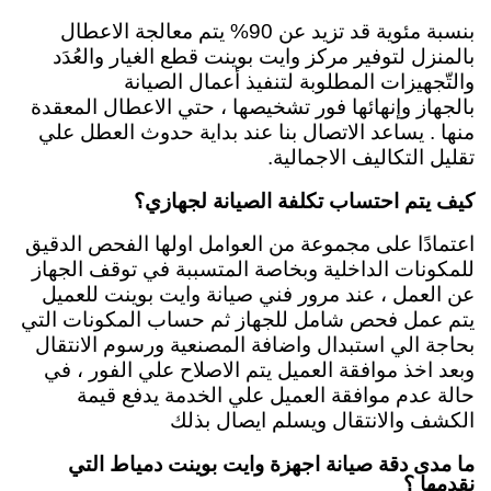
بنسبة مئوية قد تزيد عن 90% يتم معالجة الاعطال
بالمنزل لتوفير مركز وايت بوينت قطع الغيار والعُدَد
والتّجهيزات المطلوبة لتنفيذ أعمال الصيانة
بالجهاز
وإنهائها فور تشخيصها ، حتي الاعطال المعقدة
منها . يساعد الاتصال بنا عند بداية حدوث العطل علي
تقليل التكاليف الاجمالية.
كيف يتم احتساب تكلفة الصيانة لجهازي؟
اعتمادًا على مجموعة من العوامل اولها الفحص الدقيق
للمكونات الداخلية وبخاصة المتسببة في توقف الجهاز
عن العمل ، عند مرور فني صيانة وايت بوينت للعميل
يتم عمل فحص شامل للجهاز ثم حساب المكونات التي
بحاجة الي استبدال واضافة المصنعية ورسوم الانتقال
وبعد اخذ موافقة العميل يتم الاصلاح علي الفور ، في
حالة عدم موافقة العميل علي الخدمة يدفع قيمة
الكشف والانتقال ويسلم ايصال بذلك
ما مدى دقة صيانة اجهزة وايت بوينت دمياط التي
نقدمها ؟