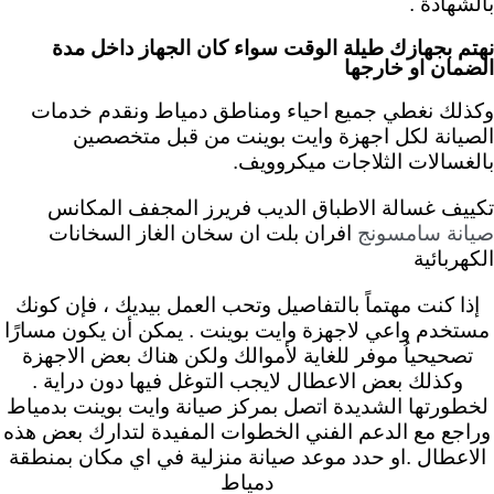
بالشهادة .
نهتم بجهازك طيلة الوقت سواء كان الجهاز داخل مدة
الضمان او خارجها
وكذلك نغطي جميع احياء ومناطق دمياط ونقدم خدمات
الصيانة لكل اجهزة وايت بوينت من قبل متخصصين
بالغسالات الثلاجات ميكروويف.
تكييف غسالة الاطباق الديب فريرز المجفف المكانس
افران بلت ان سخان الغاز السخانات
صيانة سامسونج
الكهربائية
إذا كنت مهتماً بالتفاصيل وتحب العمل بيديك ، فإن كونك
مستخدم واعي لاجهزة وايت بوينت . يمكن أن يكون مسارًا
تصحيحياُ موفر للغاية لأموالك ولكن هناك بعض الاجهزة
وكذلك بعض الاعطال لايجب التوغل فيها دون دراية .
لخطورتها الشديدة اتصل بمركز صيانة وايت بوينت بدمياط
وراجع مع الدعم الفني الخطوات المفيدة لتدارك بعض هذه
الاعطال .او حدد موعد صيانة منزلية في اي مكان بمنطقة
دمياط