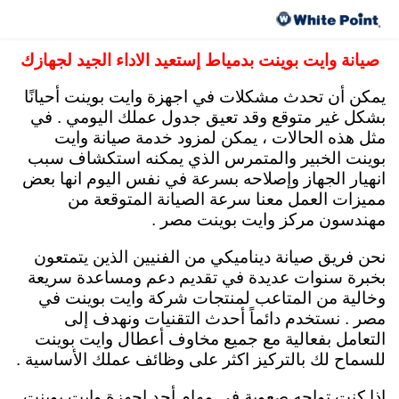
صيانة وايت بوينت مركز العبد مصر 15472 رقم
توكيل وايت بوينت
صيانة وايت بوينت بدمياط إستعيد الاداء الجيد لجهازك
يمكن أن تحدث مشكلات في اجهزة وايت بوينت أحيانًا
بشكل غير متوقع وقد تعيق جدول عملك اليومي . في
مثل هذه الحالات ، يمكن لمزود خدمة صيانة وايت
بوينت الخبير والمتمرس الذي يمكنه استكشاف سبب
انهيار الجهاز وإصلاحه بسرعة في نفس اليوم انها بعض
مميزات العمل معنا سرعة الصيانة المتوقعة من
مهندسون مركز وايت بوينت مصر .
نحن فريق صيانة ديناميكي من الفنيين الذين يتمتعون
بخبرة سنوات عديدة في تقديم دعم ومساعدة سريعة
وخالية من المتاعب لمنتجات شركة وايت بوينت في
مصر . نستخدم دائماً أحدث التقنيات ونهدف إلى
التعامل بفعالية مع جميع مخاوف أعطال وايت بوينت
للسماح لك بالتركيز اكثر على وظائف عملك الأساسية .
إذا كنت تواجه صعوبة في مهام أحد اجهزة وايت بوينت