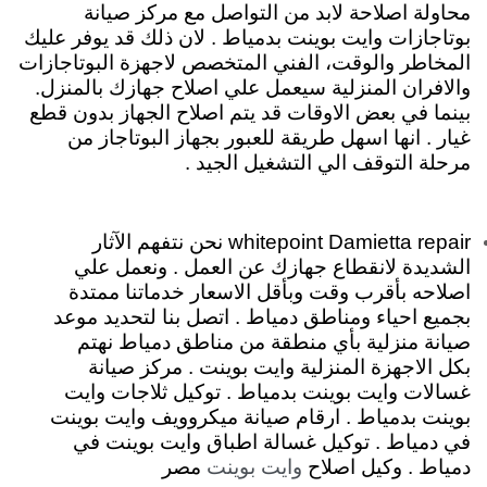
محاولة اصلاحة لابد من التواصل مع مركز صيانة
بوتاجازات وايت بوينت بدمياط . لان ذلك قد يوفر عليك
المخاطر والوقت، الفني المتخصص لاجهزة البوتاجازات
والافران المنزلية سيعمل علي اصلاح جهازك بالمنزل.
بينما في بعض الاوقات قد يتم اصلاح الجهاز بدون قطع
غيار . انها اسهل طريقة للعبور بجهاز البوتاجاز من
مرحلة التوقف الي التشغيل الجيد .
whitepoint Damietta repair نحن نتفهم الآثار
الشديدة لانقطاع جهازك عن العمل . ونعمل علي
اصلاحه بأقرب وقت وبأقل الاسعار خدماتنا ممتدة
بجميع احياء ومناطق دمياط . اتصل بنا لتحديد موعد
صيانة منزلية بأي منطقة من مناطق دمياط نهتم
بكل الاجهزة المنزلية وايت بوينت . مركز صيانة
غسالات وايت بوينت بدمياط . توكيل ثلاجات وايت
بوينت بدمياط . ارقام صيانة ميكروويف وايت بوينت
في دمياط . توكيل غسالة اطباق وايت بوينت في
دمياط . وكيل اصلاح
مصر
وايت بوينت