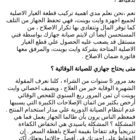
نعم ،نحن نعلم مدي اهمية تركيب قطعة الغيار الاصلية
لجميع اجهزة وايت بوينت، فهي تحفظ الجهاز من التلف
كما توفر المال ونتفادي بها تكرار الاصلاح ، من
المستحسن أيضاً ان لايتم صيانة جهازك بواسطة فني
مستقل قد يصعب عليه الحصول علي قطع الغيار
الاصلية المتاحة بشركة وايت بوينت، والمرفق معها
فاتورة ضمان الاصلاح .
متى يحتاج جهازي للصيانة الوقائية ؟
بعد مرور 5 سنوات من الشراء ، كلنا نعرف المقولة
الشهيرة الوقاية خير من العلاج ، ويضيف اخصائي وايت
بوينت أن ثمن المرور ربع السنوي للفحص الوقائي
أرخص بكثير من اثمان الإصلاحات الكبيرة التي يسببها
عدم انتظام الصيانة الدورية علي مدار استخدام المنتج .
فمعظم الناس يرون بأن طالما الجهاز يعمل فما هي
المشكلة ؟ المشكلة ياسيدي هي انخفاض الكفاءة
تدريجياً وقد تتفاجأ بقيمة اصلاح باهظة السعر . إن
الحفاظ على اجهزتك في أفضل حالاتها يجعلك أكثر