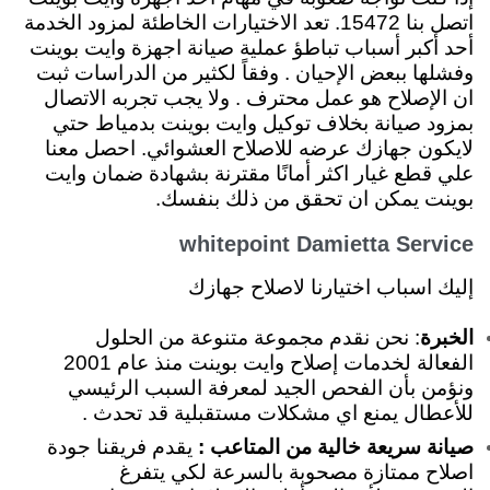
اتصل بنا 15472. تعد الاختيارات الخاطئة لمزود الخدمة
أحد أكبر أسباب تباطؤ عملية صيانة اجهزة وايت بوينت
وفشلها ببعض الإحيان . وفقاً لكثير من الدراسات ثبت
ان الإصلاح هو عمل محترف . ولا يجب تجربه الاتصال
بمزود صيانة بخلاف توكيل وايت بوينت بدمياط حتي
لايكون جهازك عرضه للاصلاح العشوائي. احصل معنا
علي قطع غيار اكثر أمانًا مقترنة بشهادة ضمان وايت
بوينت يمكن ان تحقق من ذلك بنفسك.
whitepoint Damietta Service
إليك اسباب اختيارنا لاصلاح جهازك
الخبرة
: نحن نقدم مجموعة متنوعة من الحلول
الفعالة لخدمات إصلاح وايت بوينت منذ عام 2001
ونؤمن بأن الفحص الجيد لمعرفة السبب الرئيسي
للأعطال يمنع اي مشكلات مستقبلية قد تحدث .
صيانة سريعة خالية من المتاعب :
يقدم فريقنا جودة
اصلاح ممتازة مصحوبة بالسرعة لكي يتفرغ