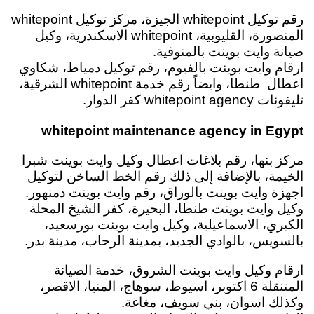
رقم توكيل whitepoint الجيزة، مركز توكيل whitepoint
المنصورة، القليوبية، whitepoint الاسكندرية، وكيل
صيانة وايت بوينت بالمنوفية.
ارقام وايت بوينت بالفيوم، رقم توكيل دمياط، شكاوي
اعطال طنطا، وايضاً رقم خدمة whitepoint الشرقية،
تليفونات whitepoint agency كفر الدوار.
whitepoint maintenance agency in Egypt
مركز بنها، رقم بلاغات اعطال وكيل وايت بوينت شبرا
الخيمة، بالإضافة إلى ذلك رقم الخط الساخن لتوكيل
اجهزة وايت بوينت بالوراق،
رقم وايت بوينت دمنهور.
وكيل وايت بوينت طنطا، البحيرة، كفر الشيخ المحلة
الكبري، الاسماعيلية، وكيل وايت بوينت بورسعيد،
بالسويس، بالوادي الجديد، بمدينة الرحاب، مدينة بدر.
ارقام وكيل وايت بوينت الشروق، خدمة الصيانة
المتنقلة 6 اكتوبر، اسيوط، سوهاج، المنيا، الاقصر،
وكذلك اسوان،
بني سويف، مغاغة.