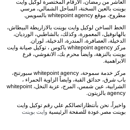
العاشر من رمضان، الارقام المختصرة لوكيل وايت
بوينت بالعين السخنة، الساحل الشمالي، مرسي
مطروح، موقع whitepoint agency بالسويس.
الخط الساخن لوكيل وايت بوينت بالازاريطة البيطاش،
بالهانوفيل، المعمورة، وكذلك، بالشاطبي
، الورديان،
الدخيلة، العصافرة، المندرة، الدخيلة، لوران.
مركز whitepoint agency باكوس ، توكيل صيانة وايت
بوينت بالنزهة، وايضاً محرم بك، الانفوشي، فرع
الابراهمية.
مركز خدمة سموحة، whitepoint agency سبورتنج،
باب شرق، حدائق القبة، وايضاً الزاوية الحمراء ،
الشرابية، عين شمس، المرج، عزبة النخل، whitepoint
agency بالزيتون.
واخيراً، نحن بأنتظاراتصالكم علي رقم توكيل وايت
بوينت مصر.
عودة للصفحة الرئيسية
وايت بوينت