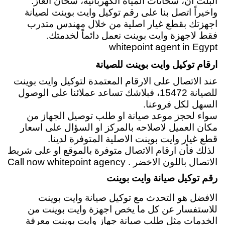
البلت ان، سخانات المياة الكهربائية، سخان الغاز.
واخيراً اتصل بنا على رقم توكيل وايت بوينت لصيانة
اجهزتك بقطع غيار اصلية من خلال مهندس متدرب
فقط لاجهزة وايت بوينت نعمل دائماً لخدمتك.
whitepoint agent in Egypt
ارقام توكيل وايت بوينت للصيانة
عند الاتصال على الارقام المعتمدة لتوكيل وايت بوينت
للصيانة 15472، فبلاشك تساعد عملائنا على الوصول
السهل لكل فروعنا.
سواء لحجز موعد صيانة او طلب توصيل الجهاز من
مكان العميل لاصلاحه بالمركز او السؤال على اسعار
قطع غيار وايت بوينت الاصلية المتوفرة لدينا.
لذلك فأن ارقام الاتصال متوفرة بالموقع او على شريط
الاتصال باللون الاخضر . Call now whitepoint agency
رقم توكيل صيانة وايت بوينت
الافضل هو التحدث مع توكيل صيانة وايت بوينت
للاستفسار عن كل ما يخص اجهزة وايت بوينت من
الخدمات مثل طلب صيانة جهاز وايت بوينت معرفة