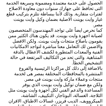
الحصول على خدمة معتمدة ومضمونة وسريعة الخدمة
التى تحافظ على جهازك سنوات دون معاودة الاصلاح
لفترات متقاربة. وذلك لأننا ببساطة نتلزم بتركيب قطع
غيار وايت بوينت الاصلية بضمان وكيل وايت بوينت
مصر.
كما نحرص ايضاً على تواجد المهندسون المتخصصون
لصيانة اجهزة وايت بوينت. قد يكون هناك الكثير ممن
يقومون باصلاح منتجات وايت بوينت. ولكن الافضل
والاضمن لك التعامل معنا مباشرة لتواجد الامكانيات
الفنية والمعدات المتطورة لكشف الاعطال بالدقة
المتناهية. والتى تحد من التكاليف المرتفعة في حالة
التشخيص الخطأ.
بالاضافة إلى ذلك كل مراكزنا الرئيسية والفروع
المنتشرة بالمحافظات المختلفة بمصر هى لخدمة
منتجات وعملاء ماركة وايت بوينت في مصر.
ولكن مع ضمان توكيل وايت بوينت الذي يوفر
المساعدة والدعم الفني لكل اجهزة وايت بوينت مثل
الثلاجة، الغسالة، البوتاجاز، التكييف، الشاشة،
الميكروويف، الديب فريزر، غسالات الاطباق، الافران