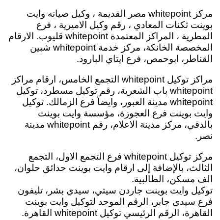
مركز whitepoint مصر القديمة ، وكيل صيانه وايت
بوينت ثكنات المعادي ، رقم وكيل الاميرية ،
فرع
المطرية ، المراكز المعتمدة whitepoint قليوب.
الارقام
المخصصة الخانكة، مركز خدمة whitepoint شبين
القناطر، ابوحمص، فرع ايتاي البارود.
مراكز توكيل whitepoint التجمع الخامس، ارقام مراكز
whitepoint باب الشعرية، رقم توكيل مسطرد، توكيل
whitepoint مدينة العبور، وايضاً فرع الزمالك. توكيل
وايت بوينت فرع العجوزة، مؤسسة وايت بوينت
بالدقي، مركز مدينة الاعلام، رقم whitepoint مدينة
نصر.
مركز توكيل whitepoint فرع التجمع الاول، التجمع
الثالث، بالإضافة إلى ارقام وايت بوينت حدائق حلوان،
الف مسكن، الطالبية.
توكيل وايت بوينت جاردن سيتي، سيدي بشر، تليفون
فرع سيدي جابر، الرقم الموحد لتوكيل وايت بوينت
القاهرة
،
الرقم الرئيسي
توكيل whitepoint
القاهرة.